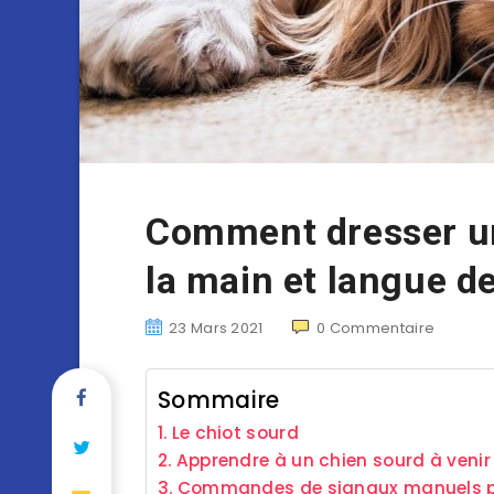
Comment dresser un
la main et langue d
23 Mars 2021
0
Commentaire
Sommaire
Le chiot sourd
Apprendre à un chien sourd à venir 
Commandes de signaux manuels po