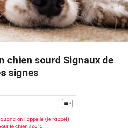
 chien sourd Signaux de
es signes
quand on l’appelle (le rappel)
ur le chien sourd