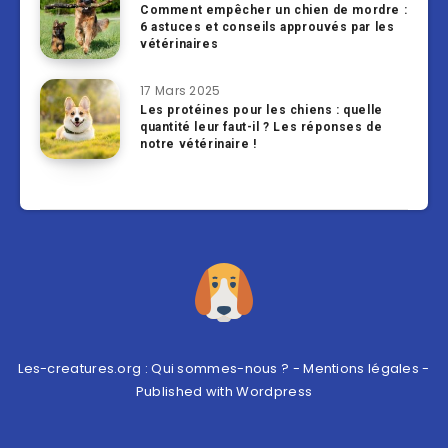
Comment empêcher un chien de mordre :
6 astuces et conseils approuvés par les
vétérinaires
17 Mars 2025
Les protéines pour les chiens : quelle
quantité leur faut-il ? Les réponses de
notre vétérinaire !
Les-creatures.org :
Qui sommes-nous ?
-
Mentions légales
-
Published with
Wordpress