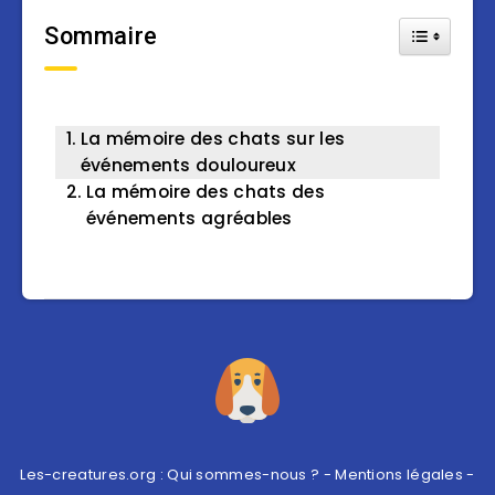
Sommaire
Toggle Tab
La mémoire des chats sur les
événements douloureux
La mémoire des chats des
événements agréables
Les-creatures.org :
Qui sommes-nous ?
-
Mentions légales
-