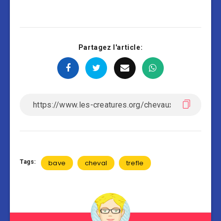
Partagez l'article:
Tags:
bave
cheval
trefle