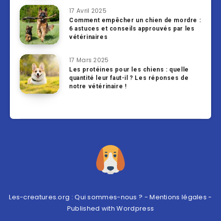
17 Avril 2025
Comment empêcher un chien de mordre :
6 astuces et conseils approuvés par les
vétérinaires
17 Mars 2025
Les protéines pour les chiens : quelle
quantité leur faut-il ? Les réponses de
notre vétérinaire !
Les-creatures.org :
Qui sommes-nous ?
-
Mentions légales
-
Published with
Wordpress