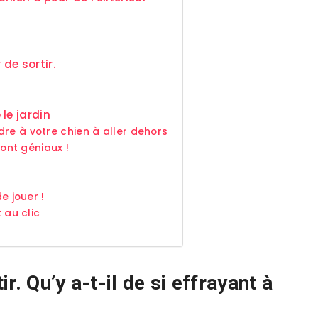
de sortir.
le jardin
re à votre chien à aller dehors
sont géniaux !
e jouer !
t au clic
r. Qu’y a-t-il de si effrayant à