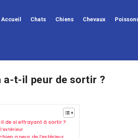
Accueil
Chats
Chiens
Chevaux
Poisson
-t-il peur de sortir ?
l de si effrayant à sortir ?
l’extérieur
chien a peur de l’extérieur