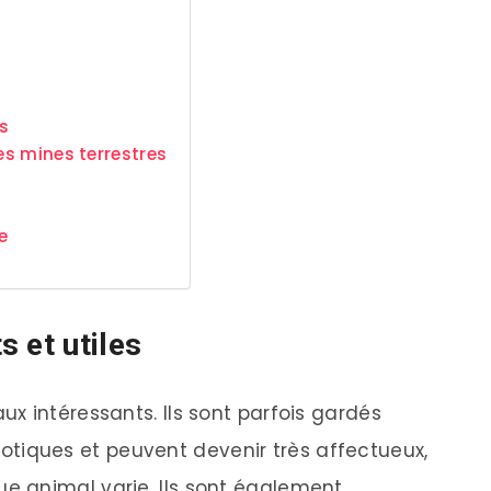
s
les mines terrestres
e
 et utiles
x intéressants. Ils sont parfois gardés
ques et peuvent devenir très affectueux,
 animal varie. Ils sont également