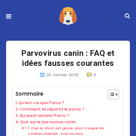
Parvovirus canin : FAQ et
idées fausses courantes
20 Janvier 2020
0
Sommaire
Qu’est-ce que Parvo ?
Comment se répartit le parvo ?
Qui peut obtenir Parvo ?
Quiz sur le parvovirus canin
1. Plus le chiot est jeune, plus il risque de
tomber malade : Vrai ou faux