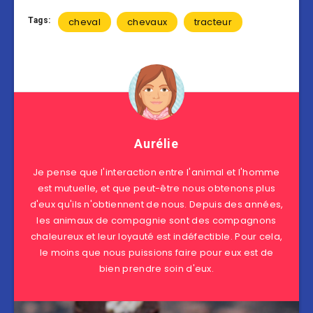
Tags:
cheval
chevaux
tracteur
Aurélie
Je pense que l'interaction entre l'animal et l'homme
est mutuelle, et que peut-être nous obtenons plus
d'eux qu'ils n'obtiennent de nous. Depuis des années,
les animaux de compagnie sont des compagnons
chaleureux et leur loyauté est indéfectible. Pour cela,
le moins que nous puissions faire pour eux est de
bien prendre soin d'eux.