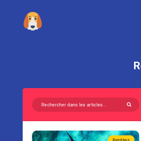
R
Reptiles