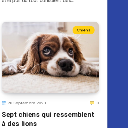
être pas du tout conscient des…
Chiens
28 Septembre 2023
0
Sept chiens qui ressemblent
à des lions